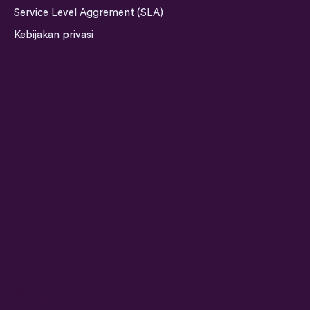
g
d
o
b
Service Level Aggrement (SLA)
r
i
o
e
a
n
k
Kebijakan privasi
m
Bantuan