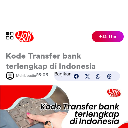
Lewati
ke
konten
Daftar
Kode Transfer bank
terlengkap di Indonesia
Bagikan
26-06
Muhibbudin