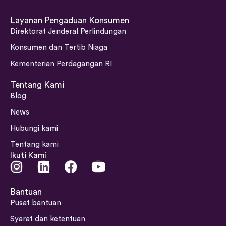
Layanan Pengaduan Konsumen
Direktorat Jenderal Perlindungan
Konsumen dan Tertib Niaga
Kementerian Perdagangan RI
Tentang Kami
Blog
News
Hubungi kami
Tentang kami
Ikuti Kami
I
L
F
Y
n
i
a
o
s
n
c
u
Bantuan
t
k
e
t
Pusat bantuan
a
e
b
u
Syarat dan ketentuan