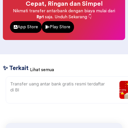
Cepat, Ringan dan Simpel
Nikmati transfer antarbank dengan biaya mulai dari
Rp1
saja. Unduh Sekarang 👇
App Store
Play Store
✨ Terkait
Lihat semua
Transfer uang antar bank gratis resmi terdaftar
di BI