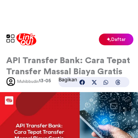
Lewati
ke
konten
Daftar
API Transfer Bank: Cara Tepat
Transfer Massal Biaya Gratis
Bagikan
13-05
Muhibbudin