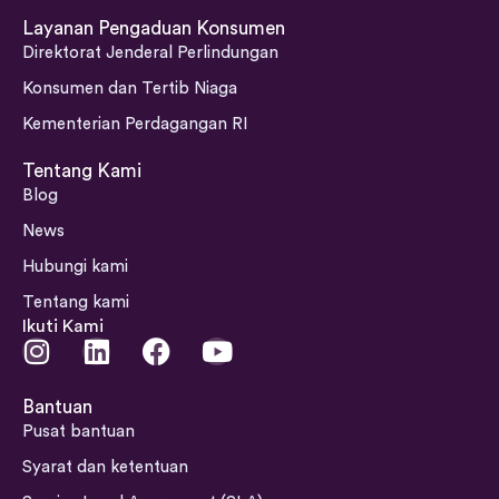
Layanan Pengaduan Konsumen
Direktorat Jenderal Perlindungan
Konsumen dan Tertib Niaga
Kementerian Perdagangan RI
Tentang Kami
Blog
News
Hubungi kami
Tentang kami
Ikuti Kami
I
L
F
Y
n
i
a
o
s
n
c
u
Bantuan
t
k
e
t
Pusat bantuan
a
e
b
u
Syarat dan ketentuan
g
d
o
b