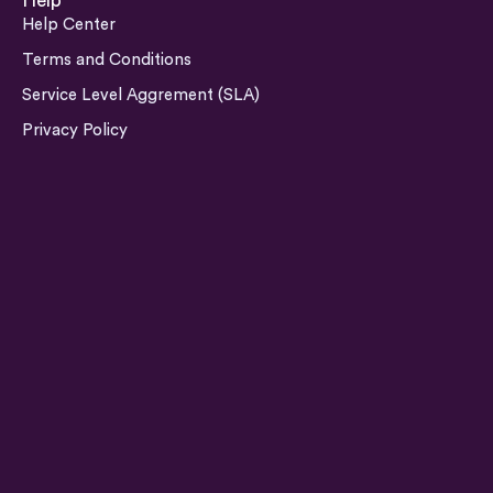
Help
t
k
e
t
Help Center
a
e
b
u
Terms and Conditions
g
d
o
b
Service Level Aggrement (SLA)
r
i
o
e
a
n
k
Privacy Policy
m