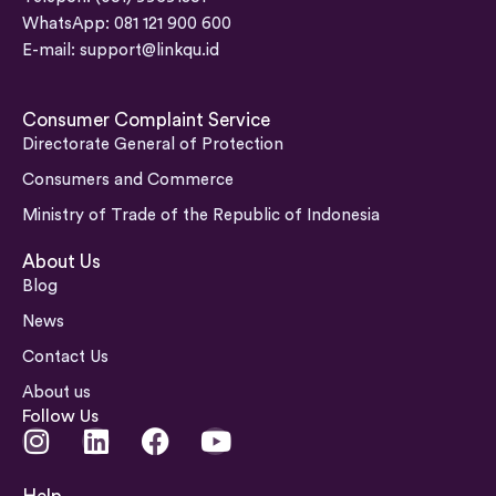
WhatsApp: 081 121 900 600
E-mail:
support@linkqu.id
Consumer Complaint Service
Directorate General of Protection
Consumers and Commerce
Ministry of Trade of the Republic of Indonesia
About Us
Blog
News
Contact Us
About us
Follow Us
I
L
F
Y
n
i
a
o
s
n
c
u