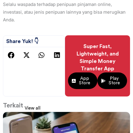
Selalu waspada terhadap penipuan pinjaman online,
investasi, atau jenis penipuan lainnya yang bisa merugikan
Anda.
Share Yuk! 👇
Super Fast,
Lightweight, and
Simple Money
Transfer App
App
Play
Store
Store
Terkait
View all