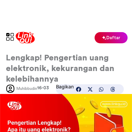
Lewati
ke
konten
Daftar
Lengkap! Pengertian uang
elektronik, kekurangan dan
kelebihannya
Bagikan
16-03
Muhibbudin