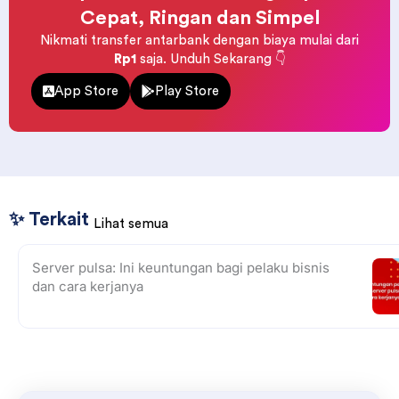
Cepat, Ringan dan Simpel
Nikmati transfer antarbank dengan biaya mulai dari
Rp1
saja. Unduh Sekarang 👇
App Store
Play Store
✨ Terkait
Lihat semua
Server pulsa: Ini keuntungan bagi pelaku bisnis
dan cara kerjanya