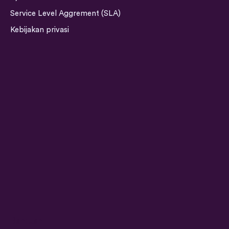
g
d
o
b
Service Level Aggrement (SLA)
r
i
o
e
a
n
k
Kebijakan privasi
m
Bantuan