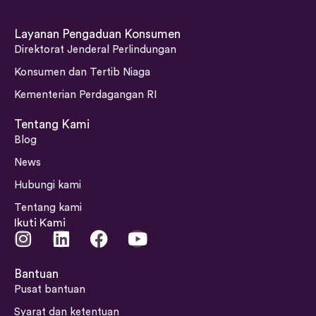
Layanan Pengaduan Konsumen
Direktorat Jenderal Perlindungan
Konsumen dan Tertib Niaga
Kementerian Perdagangan RI
Tentang Kami
Blog
News
Hubungi kami
Tentang kami
Ikuti Kami
I
L
F
Y
n
i
a
o
s
n
c
u
Bantuan
t
k
e
t
Pusat bantuan
a
e
b
u
Syarat dan ketentuan