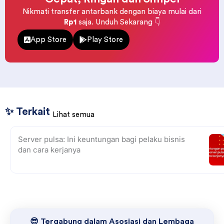
Nikmati transfer antarbank dengan biaya mulai dari
Rp1
saja. Unduh Sekarang 👇
App Store
Play Store
✨ Terkait
Lihat semua
Server pulsa: Ini keuntungan bagi pelaku bisnis
dan cara kerjanya
😎 Tergabung dalam Asosiasi dan Lembaga