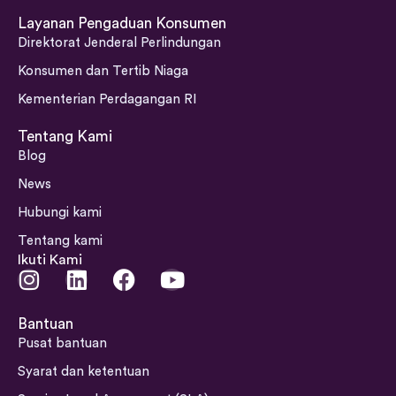
Layanan Pengaduan Konsumen
Direktorat Jenderal Perlindungan
Konsumen dan Tertib Niaga
Kementerian Perdagangan RI
Tentang Kami
Blog
News
Hubungi kami
Tentang kami
Ikuti Kami
I
L
F
Y
n
i
a
o
s
n
c
u
Bantuan
t
k
e
t
Pusat bantuan
a
e
b
u
Syarat dan ketentuan
g
d
o
b