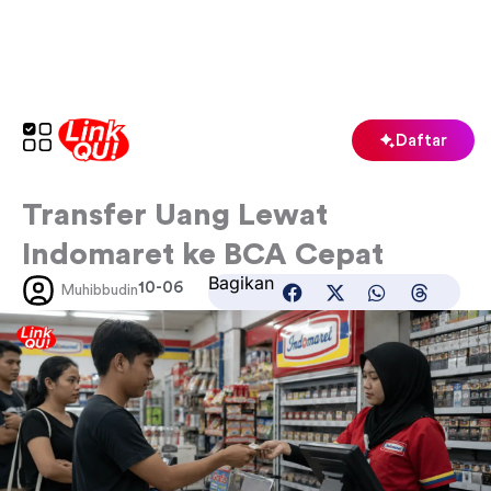
Lewati
ke
konten
Daftar
Transfer Uang Lewat
Indomaret ke BCA Cepat
Bagikan
10-06
Muhibbudin