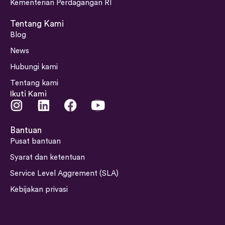
Kementerian Perdagangan RI
Tentang Kami
Blog
News
Hubungi kami
Tentang kami
Ikuti Kami
I
L
F
Y
n
i
a
o
s
n
c
u
Bantuan
t
k
e
t
Pusat bantuan
a
e
b
u
Syarat dan ketentuan
g
d
o
b
Service Level Aggrement (SLA)
r
i
o
e
a
n
k
Kebijakan privasi
m