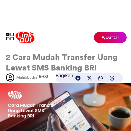
Lewati
ke
konten
Daftar
2 Cara Mudah Transfer Uang
Lewat SMS Banking BRI
Bagikan
16-03
Muhibbudin