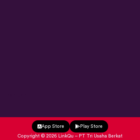
Bantuan
App Store
Play Store
Copyright ©
2026
LinkQu
– PT Tri Usaha Berkat