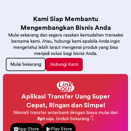
Kami Siap Membantu
Mengembangkan Bisnis Anda
Mulai sekarang dan segera rasakan kemudahan transaksi
bersama kami. Atau, hubungi kami apabila Anda ingin
mengetahui lebih lanjut mengenai produk yang bisa
menjadi solusi bagi bisnis Anda.
Mulai Sekarang
Hubungi Kami
Aplikasi Transfer Uang Super
Cepat, Ringan dan Simpel
Nikmati transfer antarbank dengan biaya mulai dari
Rp1
saja. Unduh Sekarang 👇
App Store
Play Store