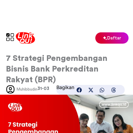
Lewati
ke
konten
Daftar
7 Strategi Pengembangan
Bisnis Bank Perkreditan
Rakyat (BPR)
Bagikan
31-03
Muhibbudin