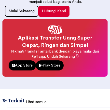
menjadi solusi bagi bisnis Anda.
Mulai Sekarang
Hubungi Kami
Aplikasi Transfer Uang Super
Cepat, Ringan dan Simpel
Nikmati transfer antarbank dengan biaya mulai dari
Rp1
saja. Unduh Sekarang 👇
App Store
Play Store
✨ Terkait
Lihat semua