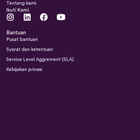
Tentang kami
Ikuti Kami
I
L
F
Y
n
i
a
o
s
n
c
u
Bantuan
t
k
e
t
Pusat bantuan
a
e
b
u
Syarat dan ketentuan
g
d
o
b
Service Level Aggrement (SLA)
r
i
o
e
a
n
k
Kebijakan privasi
m