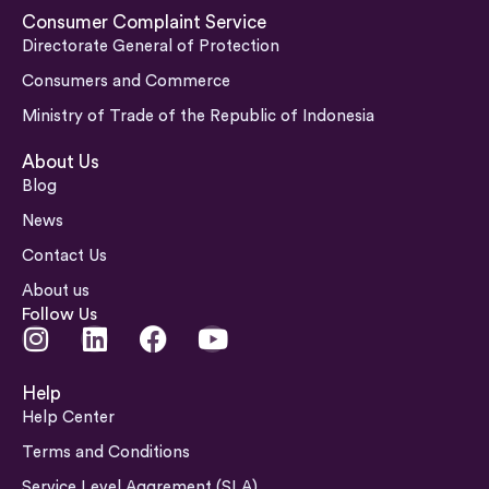
Consumer Complaint Service
Directorate General of Protection
Consumers and Commerce
Ministry of Trade of the Republic of Indonesia
About Us
Blog
News
Contact Us
About us
Follow Us
I
L
F
Y
n
i
a
o
s
n
c
u
Help
t
k
e
t
Help Center
a
e
b
u
Terms and Conditions
g
d
o
b
Service Level Aggrement (SLA)