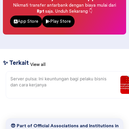
Nikmati transfer antarbank dengan biaya mulai dari
Rp1
saja. Unduh Sekarang 👇
App Store
Play Store
✨ Terkait
View all
Server pulsa: Ini keuntungan bagi pelaku bisnis
dan cara kerjanya
😎 Part of Official Associations and Institutions in