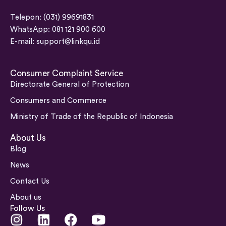
Telepon: (031) 99691831
WhatsApp: 081 121 900 600
E-mail:
support@linkqu.id
Consumer Complaint Service
Directorate General of Protection
Consumers and Commerce
Ministry of Trade of the Republic of Indonesia
About Us
Blog
News
Contact Us
About us
Follow Us
I
L
F
Y