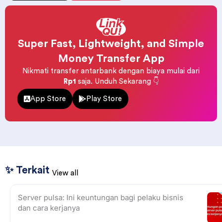
Super Fast, Lightweight, and Simple
Money Transfer App
Nikmati transfer antarbank dengan biaya mulai dari
Rp1
saja. Unduh Sekarang 👇
App Store
Play Store
✨ Terkait
View all
Server pulsa: Ini keuntungan bagi pelaku bisnis
dan cara kerjanya