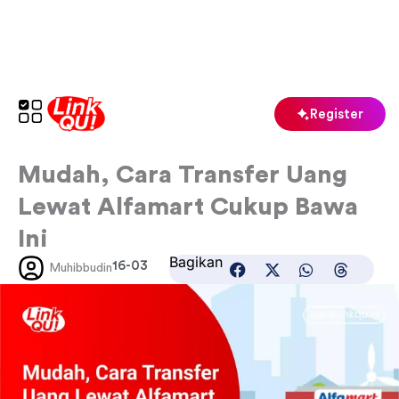
Skip
to
content
Register
Mudah, Cara Transfer Uang
Lewat Alfamart Cukup Bawa
Ini
Bagikan
16-03
Muhibbudin