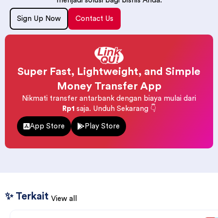
menjadi solusi bagi bisnis Anda.
Sign Up Now
Contact Us
Super Fast, Lightweight, and Simple
Money Transfer App
Nikmati transfer antarbank dengan biaya mulai dari
Rp1
saja. Unduh Sekarang 👇
App Store
Play Store
✨ Terkait
View all