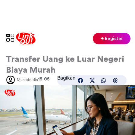
Skip
to
content
Register
Transfer Uang ke Luar Negeri
Biaya Murah
Bagikan
15-05
Muhibbudin