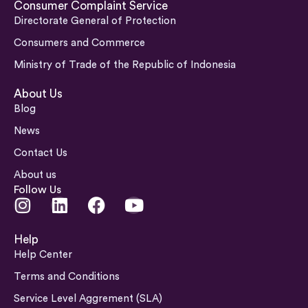
Consumer Complaint Service
Directorate General of Protection
Consumers and Commerce
Ministry of Trade of the Republic of Indonesia
About Us
Blog
News
Contact Us
About us
Follow Us
I
L
F
Y
n
i
a
o
s
n
c
u
Help
t
k
e
t
Help Center
a
e
b
u
Terms and Conditions
g
d
o
b
Service Level Aggrement (SLA)
r
i
o
e