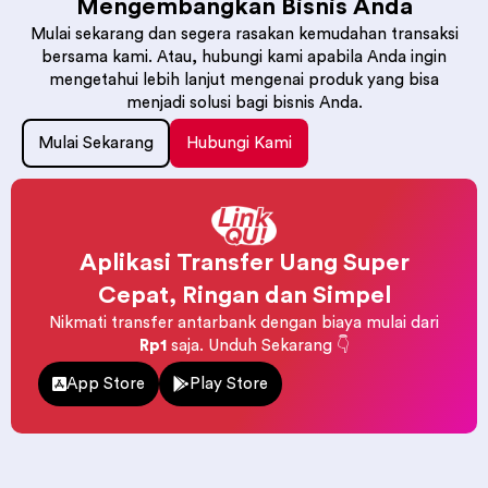
Mengembangkan Bisnis Anda
Mulai sekarang dan segera rasakan kemudahan transaksi
bersama kami. Atau, hubungi kami apabila Anda ingin
mengetahui lebih lanjut mengenai produk yang bisa
menjadi solusi bagi bisnis Anda.
Mulai Sekarang
Hubungi Kami
Aplikasi Transfer Uang Super
Cepat, Ringan dan Simpel
Nikmati transfer antarbank dengan biaya mulai dari
Rp1
saja. Unduh Sekarang 👇
App Store
Play Store