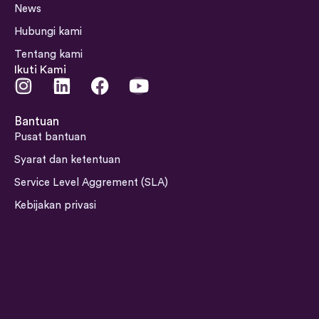
News
Hubungi kami
Tentang kami
Ikuti Kami
I
L
F
Y
n
i
a
o
s
n
c
u
Bantuan
t
k
e
t
Pusat bantuan
a
e
b
u
Syarat dan ketentuan
g
d
o
b
Service Level Aggrement (SLA)
r
i
o
e
a
n
k
Kebijakan privasi
m