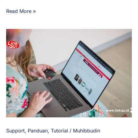
Read More »
Cara
Cepat
Integrasi
Pembayaran
LinkQu
di
WordPress
(WooCommerce)
Support
,
Panduan
,
Tutorial
/
Muhibbudin