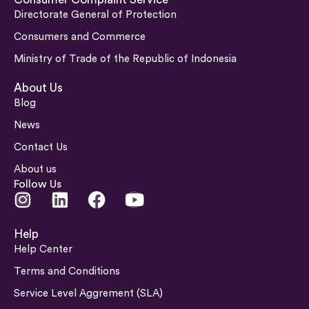
Directorate General of Protection
Consumers and Commerce
Ministry of Trade of the Republic of Indonesia
About Us
Blog
News
Contact Us
About us
Follow Us
I
L
F
Y
n
i
a
o
s
n
c
u
Help
t
k
e
t
Help Center
a
e
b
u
Terms and Conditions
g
d
o
b
Service Level Aggrement (SLA)
r
i
o
e