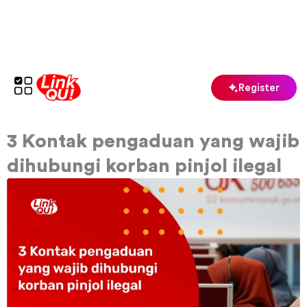
Skip
to
content
Register
3 Kontak pengaduan yang wajib
dihubungi korban pinjol ilegal