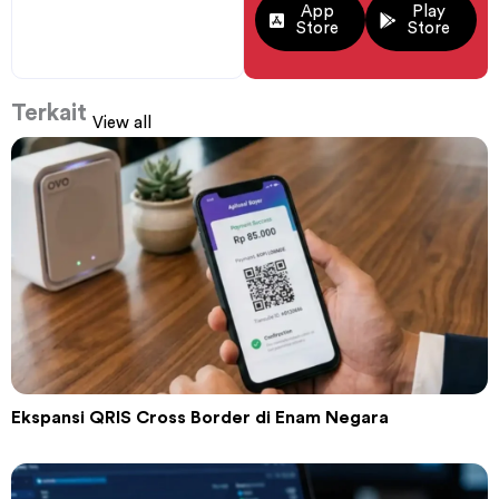
App
Play
Store
Store
Terkait
View all
Ekspansi QRIS Cross Border di Enam Negara