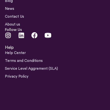
Blog
News
Contact Us
About us
Follow Us
I
L
F
Y
n
i
a
o
s
n
c
u
Help
t
k
e
t
Help Center
a
e
b
u
Terms and Conditions
g
d
o
b
Service Level Aggrement (SLA)
r
i
o
e
a
n
k
Privacy Policy
m