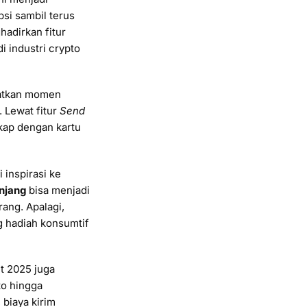
si sambil terus
adirkan fitur
i industri crypto
aatkan momen
 Lewat fitur
Send
kap dengan kartu
 inspirasi ke
njang
bisa menjadi
ang. Apalagi,
g hadiah konsumtif
t 2025 juga
to hingga
biaya kirim