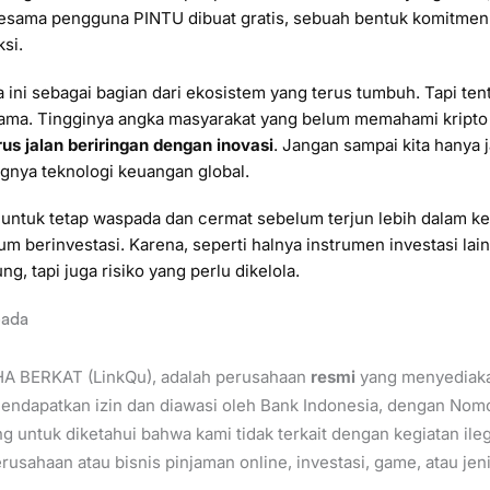
sesama pengguna PINTU dibuat gratis, sebuah bentuk komitme
si.
 ini sebagai bagian dari ekosistem yang terus tumbuh. Tapi te
ama. Tingginya angka masyarakat yang belum memahami kript
us jalan beriringan dengan inovasi
. Jangan sampai kita hanya 
nya teknologi keuangan global.
 untuk tetap waspada dan cermat sebelum terjun lebih dalam ke 
m berinvestasi. Karena, seperti halnya instrumen investasi lain
g, tapi juga risiko yang perlu dikelola.
pada
HA BERKAT (LinkQu), adalah perusahaan
resmi
yang menyediaka
endapatkan izin dan diawasi oleh Bank Indonesia, dengan Nomo
ng untuk diketahui bahwa kami tidak terkait dengan kegiatan ile
usahaan atau bisnis pinjaman online, investasi, game, atau jeni