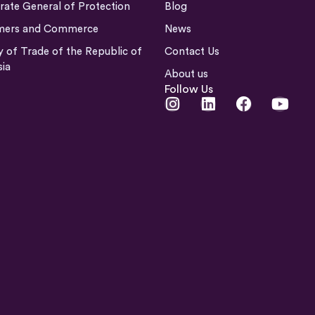
rate General of Protection
Blog
mers and Commerce
News
y of Trade of the Republic of
Contact Us
sia
About us
Follow Us
I
L
F
Y
n
i
a
o
s
n
c
u
t
k
e
t
a
e
b
u
g
d
o
b
r
i
o
e
a
n
k
m