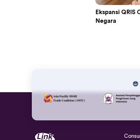
Ekspansi QRIS 
Negara
😎 
Consu