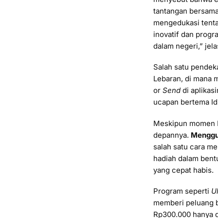
tantangan bersama 
mengedukasi tenta
inovatif dan progr
dalam negeri,” jel
Salah satu pende
Lebaran, di mana m
or
Send
di aplikas
ucapan bertema Idul
Meskipun momen Leb
depannya.
Menggun
salah satu cara me
hadiah dalam bentu
yang cepat habis.
Program seperti
U
memberi peluang b
Rp300.000 hanya d