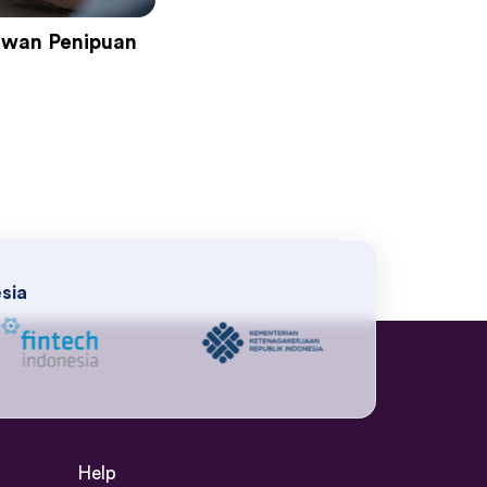
Lawan Penipuan
esia
Help