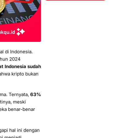
l di Indonesia.
ahun 2024
t Indonesia sudah
ahwa kripto bukan
ama. Ternyata,
63%
rtinya, meski
reka benar-benar
api hal ini dengan
ni menjadi