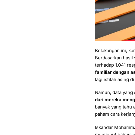
Belakangan ini, ka
Berdasarkan hasil
terhadap 1.041 re
familiar dengan as
lagi istilah asing 
Namun, data yang s
dari mereka meng
banyak yang tahu a
paham cara kerjany
Iskandar Mohammad
menyebut bahwa edu