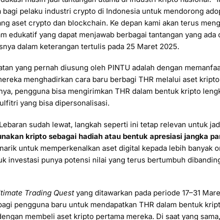
bagi pelaku industri crypto di Indonesia untuk mendorong adop
ng aset crypto dan blockchain. Ke depan kami akan terus mengh
am edukatif yang dapat menjawab berbagai tantangan yang ada d
asnya dalam keterangan tertulis pada 25 Maret 2025.
katan yang pernah diusung oleh PINTU adalah dengan memanf
ereka menghadirkan cara baru berbagi THR melalui aset kripto.
inya, pengguna bisa mengirimkan THR dalam bentuk kripto leng
fitri yang bisa dipersonalisasi.
aran sudah lewat, langkah seperti ini tetap relevan untuk jadi
akan kripto sebagai hadiah atau bentuk apresiasi jangka pa
narik untuk memperkenalkan aset digital kepada lebih banyak or
k investasi punya potensi nilai yang terus bertumbuh dibandin
ltimate Trading Quest
yang ditawarkan pada periode 17–31 Mare
agi pengguna baru untuk mendapatkan THR dalam bentuk krip
engan membeli aset kripto pertama mereka. Di saat yang sama, 