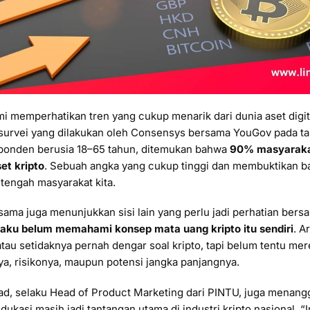
mi memperhatikan tren yang cukup menarik dari dunia aset digita
 survei yang dilakukan oleh Consensys bersama YouGov pada t
sponden berusia 18–65 tahun, ditemukan bahwa
90% masyaraka
et kripto
. Sebuah angka yang cukup tinggi dan membuktikan b
di tengah masyarakat kita.
ama juga menunjukkan sisi lain yang perlu jadi perhatian bers
aku belum memahami konsep mata uang kripto itu sendiri
. A
tau setidaknya pernah dengar soal kripto, tapi belum tentu me
a, risikonya, maupun potensi jangka panjangnya.
, selaku Head of Product Marketing dari PINTU, juga menangg
kasi masih jadi tantangan utama di industri kripto nasional. “I