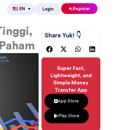
EN
Register
Login
inggi,
Share Yuk! 👇
 Paham
Super Fast,
Lightweight, and
Simple Money
Transfer App
App Store
Play Store