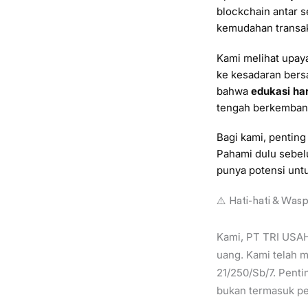
blockchain antar 
kemudahan transak
Kami melihat upaya
ke kesadaran bers
bahwa
edukasi har
tengah berkembang
Bagi kami, penting
Pahami dulu sebelu
punya potensi untun
⚠️ Hati-hati & Was
Kami, PT TRI USA
uang. Kami telah m
21/250/Sb/7. Penti
bukan termasuk per