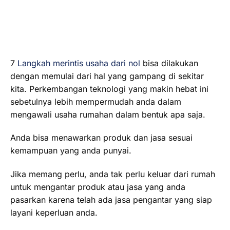
7
Langkah merintis usaha dari nol
bisa dilakukan
dengan memulai dari hal yang gampang di sekitar
kita. Perkembangan teknologi yang makin hebat ini
sebetulnya lebih mempermudah anda dalam
mengawali usaha rumahan dalam bentuk apa saja.
Anda bisa menawarkan produk dan jasa sesuai
kemampuan yang anda punyai.
Jika memang perlu, anda tak perlu keluar dari rumah
untuk mengantar produk atau jasa yang anda
pasarkan karena telah ada jasa pengantar yang siap
layani keperluan anda.