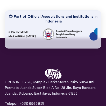
😎 Part of Official Associations and Institutions in
Indonesia
GRHA INFESTA, Komplek Perkantoran Ruko Surya Inti
Permata Juanda Super Blok A No. 28 Jln. Raya Bandara
Juanda, Sidoarjo, East Java, Indonesia 61253
Telepon: (031) 99691831