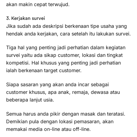
akan makin cepat terwujud.
3. Kerjakan survei
Jika sudah ada deskripsi berkenaan tipe usaha yang
hendak anda kerjakan, cara setelah itu lakukan survei.
Tiga hal yang penting jadi perhatian dalam kegiatan
survei yaitu ada sikap customer, lokasi dan tingkat
kompetisi. Hal khusus yang penting jadi perhatian
ialah berkenaan target customer.
Siapa sasaran yang akan anda incar sebagai
customer khusus, apa anak, remaja, dewasa atau
beberapa lanjut usia.
Semua harus anda pikir dengan masak dan teratasi.
Demikian pula dengan lokasi pemasaran, akan
memakai media on-line atau off-line.