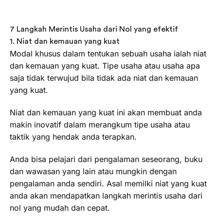
7 Langkah Merintis Usaha dari Nol yang efektif
1. Niat dan kemauan yang kuat
Modal khusus dalam tentukan sebuah usaha ialah niat
dan kemauan yang kuat. Tipe usaha atau usaha apa
saja tidak terwujud bila tidak ada niat dan kemauan
yang kuat.
Niat dan kemauan yang kuat ini akan membuat anda
makin inovatif dalam merangkum tipe usaha atau
taktik yang hendak anda terapkan.
Anda bisa pelajari dari pengalaman seseorang, buku
dan wawasan yang lain atau mungkin dengan
pengalaman anda sendiri. Asal memilki niat yang kuat
anda akan mendapatkan langkah merintis usaha dari
nol yang mudah dan cepat.