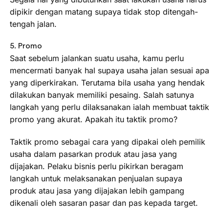
dipikir dengan matang supaya tidak stop ditengah-
tengah jalan.
5. Promo
Saat sebelum jalankan suatu usaha, kamu perlu
mencermati banyak hal supaya usaha jalan sesuai apa
yang diperkirakan. Terutama bila usaha yang hendak
dilakukan banyak memiliki pesaing. Salah satunya
langkah yang perlu dilaksanakan ialah membuat taktik
promo yang akurat. Apakah itu taktik promo?
Taktik promo sebagai cara yang dipakai oleh pemilik
usaha dalam pasarkan produk atau jasa yang
dijajakan. Pelaku bisnis perlu pikirkan beragam
langkah untuk melaksanakan penjualan supaya
produk atau jasa yang dijajakan lebih gampang
dikenali oleh sasaran pasar dan pas kepada target.