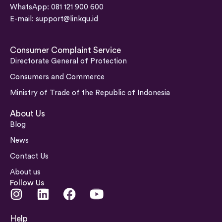
WhatsApp: 081 121 900 600
E-mail:
support@linkqu.id
Consumer Complaint Service
Directorate General of Protection
Consumers and Commerce
Ministry of Trade of the Republic of Indonesia
About Us
Blog
News
Contact Us
About us
Follow Us
I
L
F
Y
n
i
a
o
s
n
c
u
Help