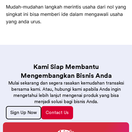
Mudah-mudahan langkah merintis usaha dari nol yang
singkat ini bisa memberi ide dalam mengawali usaha
yang anda urus.
Kami Siap Membantu
Mengembangkan Bisnis Anda
Mulai sekarang dan segera rasakan kemudahan transaksi
bersama kami. Atau, hubungi kami apabila Anda ingin
mengetahui lebih lanjut mengenai produk yang bisa
menjadi solusi bagi bisnis Anda.
Sign Up Now
Contact Us