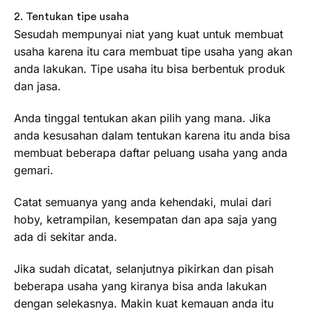
2. Tentukan tipe usaha
Sesudah mempunyai niat yang kuat untuk membuat
usaha karena itu cara membuat tipe usaha yang akan
anda lakukan. Tipe usaha itu bisa berbentuk produk
dan jasa.
Anda tinggal tentukan akan pilih yang mana. Jika
anda kesusahan dalam tentukan karena itu anda bisa
membuat beberapa daftar peluang usaha yang anda
gemari.
Catat semuanya yang anda kehendaki, mulai dari
hoby, ketrampilan, kesempatan dan apa saja yang
ada di sekitar anda.
Jika sudah dicatat, selanjutnya pikirkan dan pisah
beberapa usaha yang kiranya bisa anda lakukan
dengan selekasnya. Makin kuat kemauan anda itu