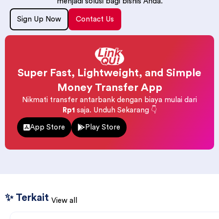
menjadi solusi bagi bisnis Anda.
Sign Up Now
Contact Us
Super Fast, Lightweight, and Simple
Money Transfer App
Nikmati transfer antarbank dengan biaya mulai dari
Rp1
saja. Unduh Sekarang 👇
App Store
Play Store
✨ Terkait
View all