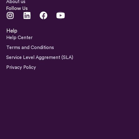
About us
Follow Us
I
L
F
Y
n
i
a
o
s
n
c
u
Help
t
k
e
t
Help Center
a
e
b
u
Terms and Conditions
g
d
o
b
Service Level Aggrement (SLA)
r
i
o
e
a
n
k
Privacy Policy
m