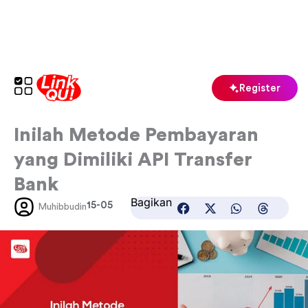
Skip
to
content
Register
Inilah Metode Pembayaran
yang Dimiliki API Transfer
Bank
Bagikan
15-05
Muhibbudin