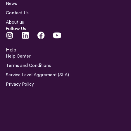
News
Contact Us
About us
Follow Us
I
L
F
Y
n
i
a
o
s
n
c
u
Help
t
k
e
t
Help Center
a
e
b
u
Terms and Conditions
g
d
o
b
Service Level Aggrement (SLA)
r
i
o
e
a
n
k
Privacy Policy
m