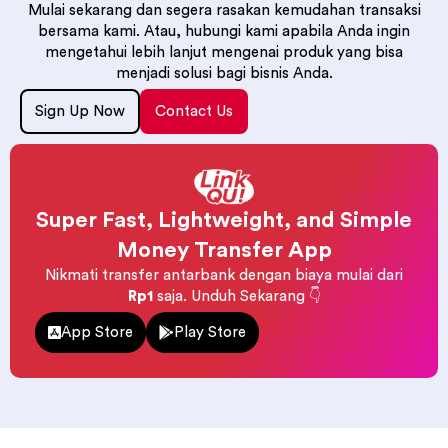
Mulai sekarang dan segera rasakan kemudahan transaksi
bersama kami. Atau, hubungi kami apabila Anda ingin
mengetahui lebih lanjut mengenai produk yang bisa
menjadi solusi bagi bisnis Anda.
Sign Up Now
Contact Us
Super Fast, Lightweight, and Simple
Money Transfer App
Nikmati transfer antarbank dengan biaya mulai dari
Rp1
saja. Unduh Sekarang 👇
App Store
Play Store