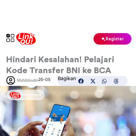
Skip
to
content
Register
Hindari Kesalahan! Pelajari
Kode Transfer BNI ke BCA
Bagikan
25-05
Muhibbudin