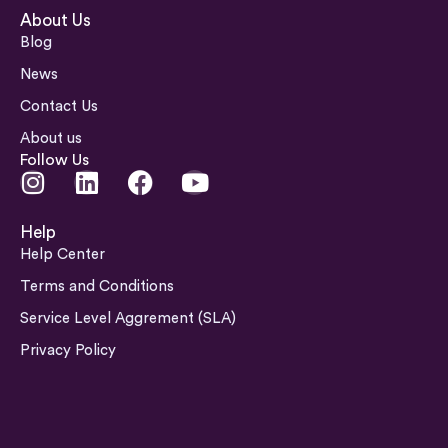
About Us
Blog
News
Contact Us
About us
Follow Us
I
L
F
Y
n
i
a
o
s
n
c
u
Help
t
k
e
t
Help Center
a
e
b
u
Terms and Conditions
g
d
o
b
Service Level Aggrement (SLA)
r
i
o
e
a
n
k
Privacy Policy
m