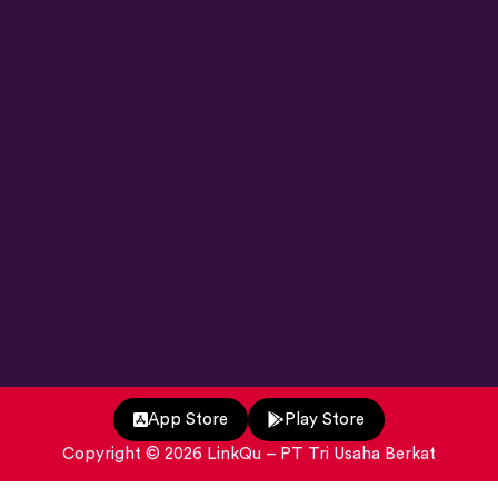
Help
App Store
Play Store
Copyright ©
2026
LinkQu
– PT Tri Usaha Berkat