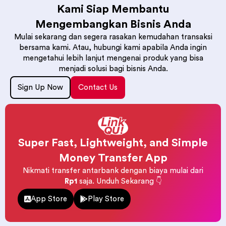
Kami Siap Membantu
Mengembangkan Bisnis Anda
Mulai sekarang dan segera rasakan kemudahan transaksi
bersama kami. Atau, hubungi kami apabila Anda ingin
mengetahui lebih lanjut mengenai produk yang bisa
menjadi solusi bagi bisnis Anda.
Sign Up Now
Contact Us
Super Fast, Lightweight, and Simple
Money Transfer App
Nikmati transfer antarbank dengan biaya mulai dari
Rp1
saja. Unduh Sekarang 👇
App Store
Play Store