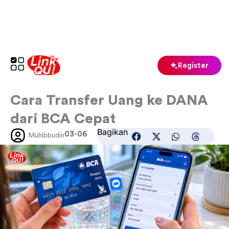
Skip
to
content
Register
Cara Transfer Uang ke DANA
dari BCA Cepat
Bagikan
03-06
Muhibbudin