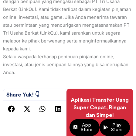
dengan penipuan yang mengaku sebagai PT Tri Usaha
Berkat (LinkQu). Kami tidak terlibat dalam kegiatan pinjaman
online, investasi, atau game. Jika Anda menerima tawaran
atau permintaan yang mencurigakan mengatasnamakan PT
Tri Usaha Berkat (LinkQu), kami sarankan untuk segera
melapor ke pihak berwenang serta menginformasikannya
kepada kami.
Selalu waspada terhadap penipuan pinjaman online,
investasi, atau jenis penipuan lainnya yang bisa merugikan
Anda.
Share Yuk! 👇
Aplikasi Transfer Uang
Super Cepat, Ringan
dan Simpel
App
Play
Store
Store