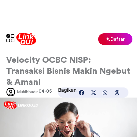
Lewati
ke
konten
Daftar
Velocity OCBC NISP:
Transaksi Bisnis Makin Ngebut
& Aman!
Bagikan
04-05
Muhibbudin