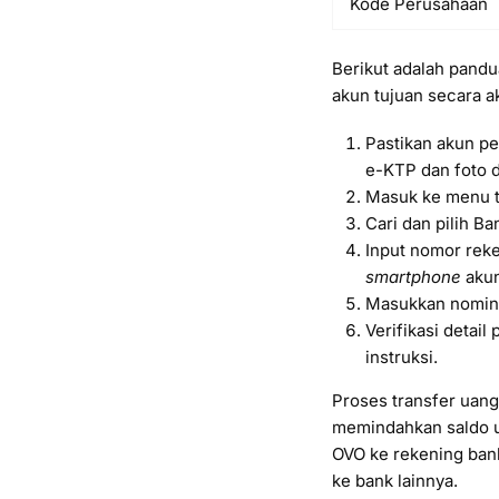
Kode Perusahaan
Berikut adalah pandu
akun tujuan secara a
Pastikan akun p
e-KTP dan foto di
Masuk ke menu tr
Cari dan pilih B
Input nomor rek
smartphone
akun
Masukkan nomina
Verifikasi detai
instruksi.
Proses transfer uang
memindahkan saldo un
OVO ke rekening ban
ke bank lainnya.