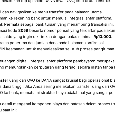
melakukan top up saldo DANA lewat OVO, ikuti urutan instruksi 
i dan navigasikan ke menu transfer pada halaman utama.
riman ke rekening bank untuk memulai integrasi antar platform.
ank Permata sebagai bank tujuan yang menampung transaksi ini.
nasi kode
8059
beserta nomor ponsel yang terdaftar pada aku
 saldo yang ingin dikirimkan dengan batas minimal
Rp10.000
.
 nama penerima dan jumlah dana pada halaman konfirmasi.
IN keamanan untuk menyelesaikan seluruh proses pengiriman
keuangan digital, integrasi antar platform pembayaran merupak
ang memungkinkan perputaran uang terjadi secara instan tanpa
sfer uang dari OVO ke DANA sangat krusial bagi operasional bi
 dana tinggi. Jika Anda sering melakukan transfer uang dari O
VO ke bank, memahami struktur biaya adalah hal yang sangat pen
an detail mengenai komponen biaya dan batasan dalam proses tr
 saat ini: