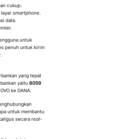
aan cukup.
 layar
smartphone
.
si data.
emier.
pengguna untuk
es penuh untuk kirim
.
bankan yang tepat
rbankan yaitu
8059
i OVO ke DANA.
 menghubungkan
rupa untuk membantu
kaligus secara
real-