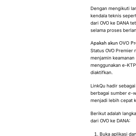
Dengan mengikuti la
kendala teknis seper
dari OVO ke DANA te
selama proses berla
Apakah akun OVO Prem
Status OVO Premier 
menjamin keamanan s
menggunakan e-KTP ag
diaktifkan.
LinkQu hadir sebaga
berbagai sumber
e-w
menjadi lebih cepat 
Berikut adalah lang
dari OVO ke DANA:
Buka aplikasi da