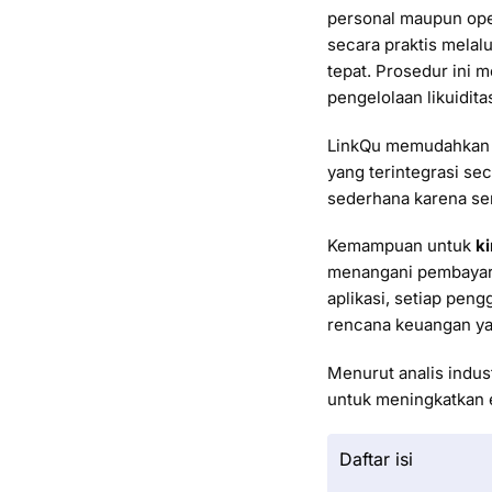
personal maupun ope
secara praktis melal
tepat. Prosedur ini 
pengelolaan likuidita
LinkQu memudahkan 
yang terintegrasi se
sederhana karena se
Kemampuan untuk
ki
menangani pembayara
aplikasi, setiap pen
rencana keuangan yan
Menurut analis indus
untuk meningkatkan e
Daftar isi