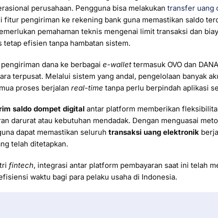
rasional perusahaan. Pengguna bisa melakukan
transfer uang
ui fitur pengiriman ke rekening bank guna memastikan saldo ter
memerlukan pemahaman teknis mengenai limit transaksi dan biay
s tetap efisien tanpa hambatan sistem.
pengiriman dana ke berbagai
e-wallet
termasuk OVO dan DANA 
cara terpusat. Melalui sistem yang andal, pengelolaan banyak ak
mua proses berjalan
real-time
tanpa perlu berpindah aplikasi s
rim saldo dompet digital
antar platform memberikan fleksibilita
n darurat atau kebutuhan mendadak. Dengan menguasai metod
gguna dapat memastikan seluruh
transaksi uang elektronik
berja
g telah ditetapkan.
tri
fintech
, integrasi antar platform pembayaran saat ini telah m
fisiensi waktu bagi para pelaku usaha di Indonesia.