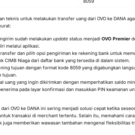
8059
an teknis untuk melakukan transfer uang dari OVO ke DANA aga
kurat:
engirim sudah melakukan
update
status menjadi
OVO Premier
d
ri melalui aplikasi.
ansfer dan pilih opsi pengiriman ke rekening bank untuk memu
ank CIMB Niaga dari daftar bank yang tersedia di dalam sistem.
ening tujuan dengan format kode 8059 yang digabungkan lang
 tujuan.
l uang yang ingin dikirimkan dengan memperhatikan saldo mini
l penerima pada layar konfirmasi dan masukkan PIN keamanan u
 dari OVO ke DANA ini sering menjadi solusi cepat ketika seseo
tuk transaksi di merchant tertentu. Selain itu, memahami cara 
k juga memberikan wawasan tambahan mengenai fleksibilitas tr