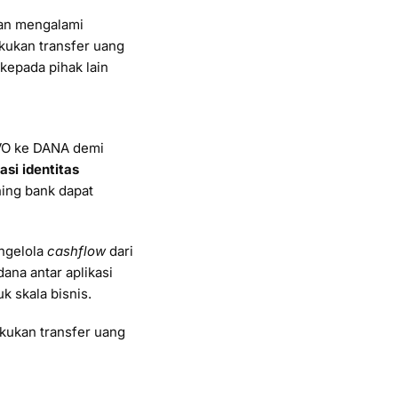
kan mengalami
akukan transfer uang
kepada pihak lain
OVO ke DANA demi
kasi identitas
ning bank dapat
engelola
cashflow
dari
ana antar aplikasi
k skala bisnis.
kukan transfer uang