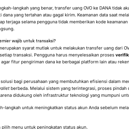
ngkah-langkah yang benar, transfer uang OVO ke DANA tidak a
ti dana yang tertahan atau gagal kirim. Keamanan data saat mel
tap terjaga selama pengguna tidak memberikan kode keamanan 
ngsung.
ier wajib untuk transaksi?
merupakan syarat mutlak untuk melakukan transfer uang dari 
etiap transaksi. Pengguna harus menyelesaikan proses
verifi
ar fitur pengiriman dana ke berbagai platform lain atau reke
i solusi bagi perusahaan yang membutuhkan efisiensi dalam m
allet
berbeda. Melalui sistem yang terintegrasi, proses pindah d
karena didukung oleh infrastruktur teknologi yang mumpuni untu
kah-langkah untuk meningkatkan status akun Anda sebelum mela
n pilih menu untuk peningkatan status akun.