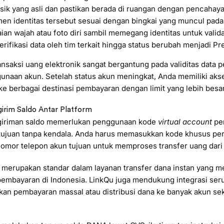
sik yang asli dan pastikan berada di ruangan dengan pencahay
en identitas tersebut sesuai dengan bingkai yang muncul pada
an wajah atau foto diri sambil memegang identitas untuk valida
rifikasi data oleh tim terkait hingga status berubah menjadi Pr
saksi uang elektronik sangat bergantung pada validitas data 
naan akun. Setelah status akun meningkat, Anda memiliki aks
 ke berbagai destinasi pembayaran dengan limit yang lebih besar
irim Saldo Antar Platform
ngiriman saldo memerlukan penggunaan kode
virtual account
per
tujuan tanpa kendala. Anda harus memasukkan kode khusus pe
 nomor telepon akun tujuan untuk memproses transfer uang dar
 merupakan standar dalam layanan transfer dana instan yang
pembayaran di Indonesia. LinkQu juga mendukung integrasi se
kan pembayaran massal atau distribusi dana ke banyak akun se