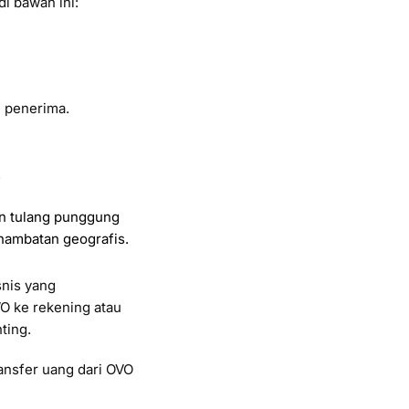
di bawah ini:
n penerima.
.
an tulang punggung
 hambatan geografis.
snis yang
VO ke rekening atau
ting.
ansfer uang dari OVO