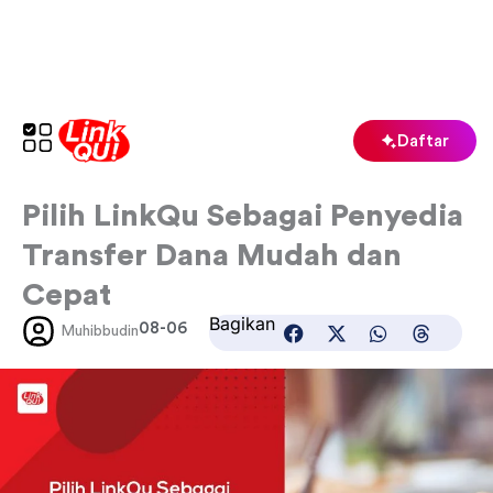
Lewati
ke
konten
Daftar
Pilih LinkQu Sebagai Penyedia
Transfer Dana Mudah dan
Cepat
Bagikan
08-06
Muhibbudin