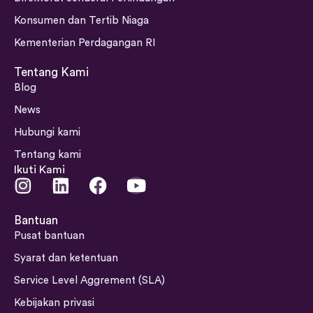
Konsumen dan Tertib Niaga
Kementerian Perdagangan RI
Tentang Kami
Blog
News
Hubungi kami
Tentang kami
Ikuti Kami
I
L
F
Y
n
i
a
o
s
n
c
u
Bantuan
t
k
e
t
Pusat bantuan
a
e
b
u
Syarat dan ketentuan
g
d
o
b
Service Level Aggrement (SLA)
r
i
o
e
a
n
k
Kebijakan privasi