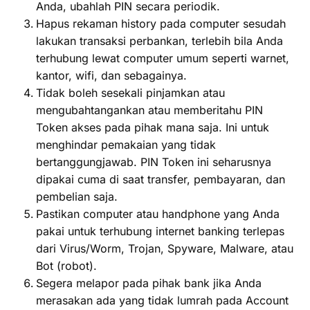
Anda, ubahlah PIN secara periodik.
Hapus rekaman history pada computer sesudah
lakukan transaksi perbankan, terlebih bila Anda
terhubung lewat computer umum seperti warnet,
kantor, wifi, dan sebagainya.
Tidak boleh sesekali pinjamkan atau
mengubahtangankan atau memberitahu PIN
Token akses pada pihak mana saja. Ini untuk
menghindar pemakaian yang tidak
bertanggungjawab. PIN Token ini seharusnya
dipakai cuma di saat transfer, pembayaran, dan
pembelian saja.
Pastikan computer atau handphone yang Anda
pakai untuk terhubung internet banking terlepas
dari Virus/Worm, Trojan, Spyware, Malware, atau
Bot (robot).
Segera melapor pada pihak bank jika Anda
merasakan ada yang tidak lumrah pada Account