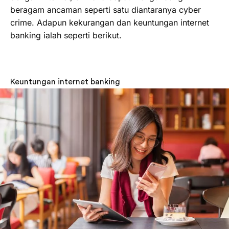
beragam ancaman seperti satu diantaranya cyber
crime. Adapun kekurangan dan keuntungan internet
banking ialah seperti berikut.
Keuntungan internet banking