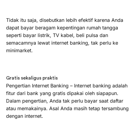
Tidak itu saja, disebutkan lebih efektif karena Anda
dapat bayar beragam kepentingan rumah tangga
seperti bayar listrik, TV kabel, beli pulsa dan
semacamnya lewat internet banking, tak perlu ke
minimarket.
Gratis sekaligus praktis
Pengertian Internet Banking – Internet banking adalah
fitur dari bank yang gratis dipakai oleh siapapun.
Dalam pengertian, Anda tak perlu bayar saat daftar
atau memakainya. Asal Anda masih tetap tersambung
dengan internet.