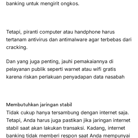
banking untuk mengirit ongkos.
Tetapi, piranti computer atau handphone harus
tertanam antivirus dan antimalware agar terbebas dari
cracking.
Dan yang juga penting, jauhi pemakaiannya di
pelayanan publik seperti warnet atau wifi gratis
karena riskan perlakuan penyadapan data nasabah
Membutuhkan jaringan stabil
Tidak cukup hanya tersambung dengan internet saja.
Tetapi, Anda harus juga pastikan jika jaringan internet
stabil saat akan lakukan transaksi. Kadang, internet
banking tidak memberi respon saat Anda mempunyai