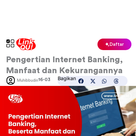
Lewati
ke
konten
Daftar
Pengertian Internet Banking,
Manfaat dan Kekurangannya
Bagikan
16-03
Muhibbudin