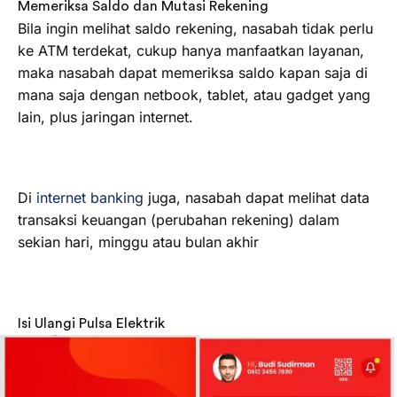
Memeriksa Saldo dan Mutasi Rekening
Bila ingin melihat saldo rekening, nasabah tidak perlu
ke ATM terdekat, cukup hanya manfaatkan layanan,
maka nasabah dapat memeriksa saldo kapan saja di
mana saja dengan netbook, tablet, atau gadget yang
lain, plus jaringan internet.
Di
internet banking
juga, nasabah dapat melihat data
transaksi keuangan (perubahan rekening) dalam
sekian hari, minggu atau bulan akhir
Isi Ulangi Pulsa Elektrik