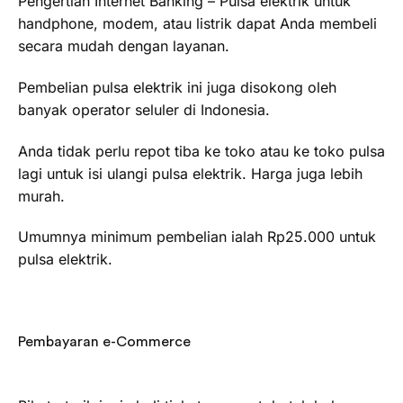
Pengertian Internet Banking – Pulsa elektrik untuk
handphone, modem, atau listrik dapat Anda membeli
secara mudah dengan layanan.
Pembelian pulsa elektrik ini juga disokong oleh
banyak operator seluler di Indonesia.
Anda tidak perlu repot tiba ke toko atau ke toko pulsa
lagi untuk isi ulangi pulsa elektrik. Harga juga lebih
murah.
Umumnya minimum pembelian ialah Rp25.000 untuk
pulsa elektrik.
Pembayaran e-Commerce