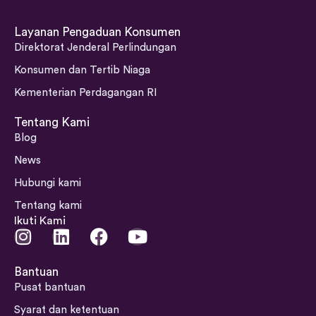
Layanan Pengaduan Konsumen
Direktorat Jenderal Perlindungan
Konsumen dan Tertib Niaga
Kementerian Perdagangan RI
Tentang Kami
Blog
News
Hubungi kami
Tentang kami
Ikuti Kami
I
L
F
Y
n
i
a
o
s
n
c
u
Bantuan
t
k
e
t
Pusat bantuan
a
e
b
u
Syarat dan ketentuan