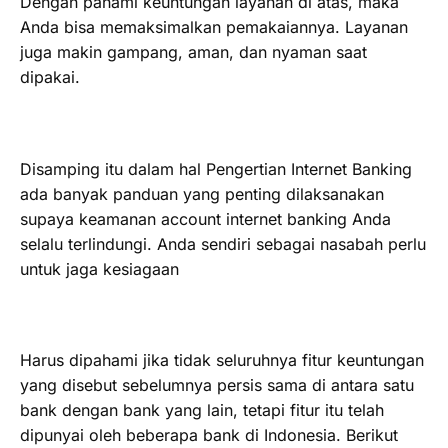
Dengan pahami keuntungan layanan di atas, maka
Anda bisa memaksimalkan pemakaiannya. Layanan
juga makin gampang, aman, dan nyaman saat
dipakai.
Disamping itu dalam hal Pengertian Internet Banking
ada banyak panduan yang penting dilaksanakan
supaya keamanan account internet banking Anda
selalu terlindungi. Anda sendiri sebagai nasabah perlu
untuk jaga kesiagaan
Harus dipahami jika tidak seluruhnya fitur keuntungan
yang disebut sebelumnya persis sama di antara satu
bank dengan bank yang lain, tetapi fitur itu telah
dipunyai oleh beberapa bank di Indonesia. Berikut