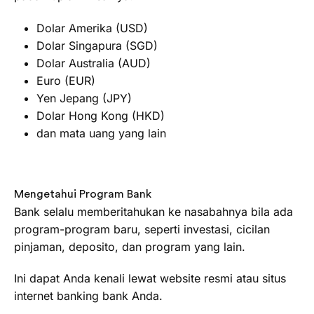
Dolar Amerika (USD)
Dolar Singapura (SGD)
Dolar Australia (AUD)
Euro (EUR)
Yen Jepang (JPY)
Dolar Hong Kong (HKD)
dan mata uang yang lain
Mengetahui Program Bank
Bank selalu memberitahukan ke nasabahnya bila ada
program-program baru, seperti investasi, cicilan
pinjaman, deposito, dan program yang lain.
Ini dapat Anda kenali lewat website resmi atau situs
internet banking bank Anda.