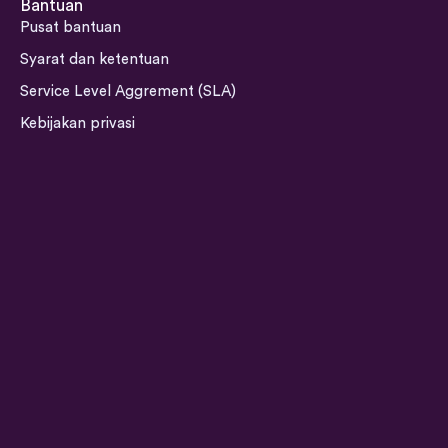
s
n
c
u
Bantuan
t
k
e
t
Pusat bantuan
a
e
b
u
Syarat dan ketentuan
g
d
o
b
Service Level Aggrement (SLA)
r
i
o
e
a
n
k
Kebijakan privasi
m