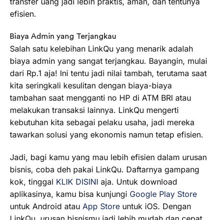
transfer uang jadi lebih praktis, aman, dan tentunya
efisien.
Biaya Admin yang Terjangkau
Salah satu kelebihan LinkQu yang menarik adalah
biaya admin yang sangat terjangkau. Bayangin, mulai
dari Rp.1 aja! Ini tentu jadi nilai tambah, terutama saat
kita seringkali kesulitan dengan biaya-biaya
tambahan saat mengganti no HP di ATM BRI atau
melakukan transaksi lainnya. LinkQu mengerti
kebutuhan kita sebagai pelaku usaha, jadi mereka
tawarkan solusi yang ekonomis namun tetap efisien.
Jadi, bagi kamu yang mau lebih efisien dalam urusan
bisnis, coba deh pakai LinkQu. Daftarnya gampang
kok, tinggal
KLIK DISINI
aja. Untuk download
aplikasinya, kamu bisa kunjungi
Google Play Store
untuk Android atau
App Store
untuk iOS. Dengan
LinkQu, urusan bisnismu jadi lebih mudah dan cepat,