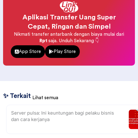
Aplikasi Transfer Uang Super
Cepat, Ringan dan Simpel
Nikmati transfer antarbank dengan biaya mulai dari
Rp1
saja. Unduh Sekarang 👇
App Store
Play Store
✨ Terkait
Lihat semua
Server pulsa: Ini keuntungan bagi pelaku bisnis
dan cara kerjanya