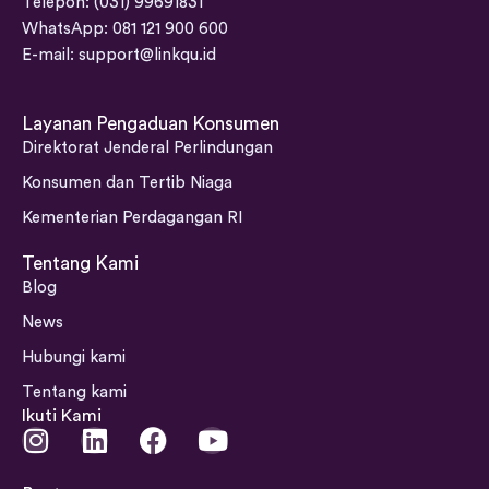
Telepon: (031) 99691831
WhatsApp: 081 121 900 600
E-mail:
support@linkqu.id
Layanan Pengaduan Konsumen
Direktorat Jenderal Perlindungan
Konsumen dan Tertib Niaga
Kementerian Perdagangan RI
Tentang Kami
Blog
News
Hubungi kami
Tentang kami
Ikuti Kami
I
L
F
Y
n
i
a
o