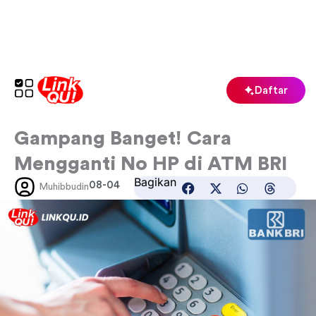
Lewati
ke
konten
Daftar
Gampang Banget! Cara
Mengganti No HP di ATM BRI
Bagikan
08-04
Muhibbudin