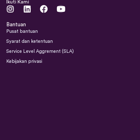
Ikuti Kami
I
L
F
Y
n
i
a
o
s
n
c
u
Bantuan
t
k
e
t
Pusat bantuan
a
e
b
u
Syarat dan ketentuan
g
d
o
b
Service Level Aggrement (SLA)
r
i
o
e
a
n
k
Kebijakan privasi
m