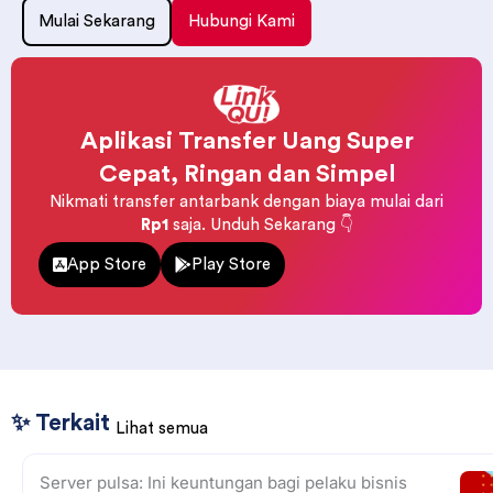
Mulai Sekarang
Hubungi Kami
Aplikasi Transfer Uang Super
Cepat, Ringan dan Simpel
Nikmati transfer antarbank dengan biaya mulai dari
Rp1
saja. Unduh Sekarang 👇
App Store
Play Store
✨ Terkait
Lihat semua
Server pulsa: Ini keuntungan bagi pelaku bisnis