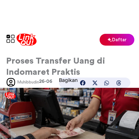
Lewati
ke
konten
Daftar
Proses Transfer Uang di
Indomaret Praktis
Bagikan
26-06
Muhibbudin