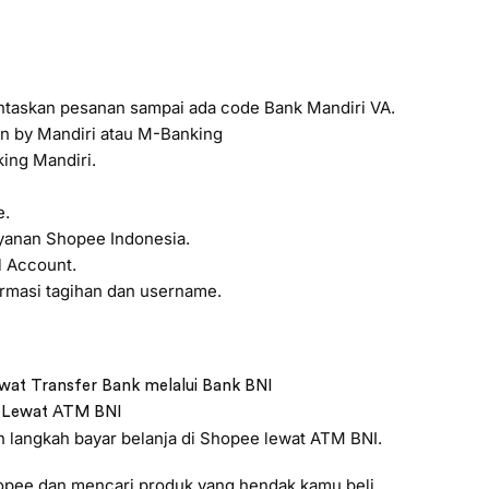
askan pesanan sampai ada code Bank Mandiri VA.
vin by Mandiri atau M-Banking
ing Mandiri.
e.
ayanan Shopee Indonesia.
l Account.
ormasi tagihan dan username.
wat Transfer Bank melalui Bank BNI
e Lewat ATM BNI
h langkah bayar belanja di Shopee lewat ATM BNI.
hopee dan mencari produk yang hendak kamu beli.