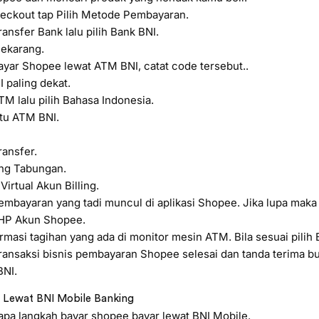
eckout tap Pilih Metode Pembayaran.
ansfer Bank lalu pilih Bank BNI.
Sekarang.
yar Shopee lewat ATM BNI, catat code tersebut..
 paling dekat.
M lalu pilih Bahasa Indonesia.
tu ATM BNI.
ransfer.
ing Tabungan.
Virtual Akun Billing.
mbayaran yang tadi muncul di aplikasi Shopee. Jika lupa mak
HP Akun Shopee.
rmasi tagihan yang ada di monitor mesin ATM. Bila sesuai pilih 
ansaksi bisnis pembayaran Shopee selesai dan tanda terima buk
BNI.
e Lewat BNI Mobile Banking
apa langkah bayar shopee bayar lewat BNI Mobile.