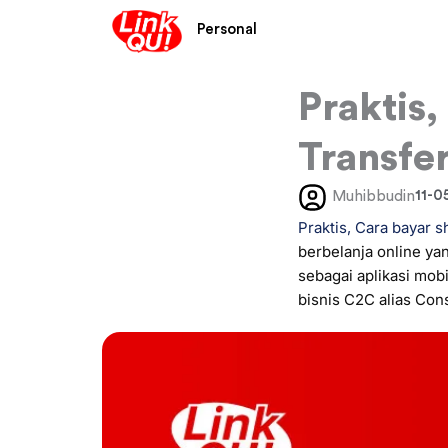
Lewati
Personal
ke
konten
Praktis
Transfe
11-0
Muhibbudin
Praktis, Cara bayar 
berbelanja online y
sebagai aplikasi mo
bisnis C2C alias Co