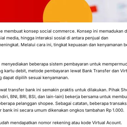
ee membuat konsep social commerce. Konsep ini memadukan di
l media, hingga interaksi sosial di antara penjual dan
ingkat. Melalui cara ini, tingkat kepuasan dan kenyamanan be
e menyediakan beberapa sistem pembayaran untuk mempermudah
 kartu debit, metode pembayaran lewat Bank Transfer dan Vir
ng dapat dipilih sesuai kenyamanan.
wat transfer bank ini semakin praktis untuk dilakukan. Pihak 
diri, BNI, BRI, BSI, dan lain-lain) bekerja bersama untuk memb
erapa pelanggan shopee. Sebagai catatan, beberapa transaksi
er bank ini secara umum dikenakan ongkos tambahan Rp 1.000.
udah mendapatkan nomor rekening atau kode Virtual Acount.