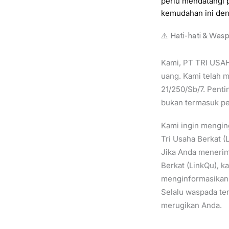
perlu mendatangi 
kemudahan ini den
⚠️ Hati-hati & Was
Kami, PT TRI USA
uang. Kami telah m
21/250/Sb/7. Penti
bukan termasuk per
Kami ingin mengin
Tri Usaha Berkat (L
Jika Anda menerim
Berkat (LinkQu), 
menginformasikan
Selalu waspada ter
merugikan Anda.