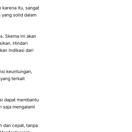
h karena itu, sangat
 yang solid dalam
s. Skema ini akan
ikan. Hindari
an indikasi dari
ensi keuntungan,
yang terkait
kasi dapat membantu
in saja mengalami
h dan cepat, tanpa