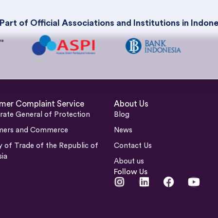
Part of Official Associations and Institutions in Indon
mer Complaint Service
About Us
rate General of Protection
Blog
mers and Commerce
News
y of Trade of the Republic of
Contact Us
sia
About us
Follow Us
I
L
F
Y
n
i
a
o
s
n
c
u
t
k
e
t