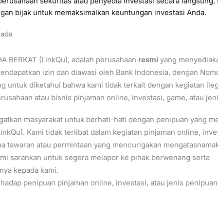
perusahaan sekuritas atau penyedia investasi secara langsung.
gan bijak untuk memaksimalkan keuntungan investasi Anda.
pada
HA BERKAT (LinkQu), adalah perusahaan
resmi
yang menyediaka
endapatkan izin dan diawasi oleh Bank Indonesia, dengan Nomo
ng untuk diketahui bahwa kami tidak terkait dengan kegiatan ile
usahaan atau bisnis pinjaman online, investasi, game, atau jeni
gatkan masyarakat untuk berhati-hati dengan penipuan yang m
inkQu). Kami tidak terlibat dalam kegiatan pinjaman online, inve
a tawaran atau permintaan yang mencurigakan mengatasnamak
kami sarankan untuk segera melapor ke pihak berwenang serta
nya kepada kami.
hadap penipuan pinjaman online, investasi, atau jenis penipuan