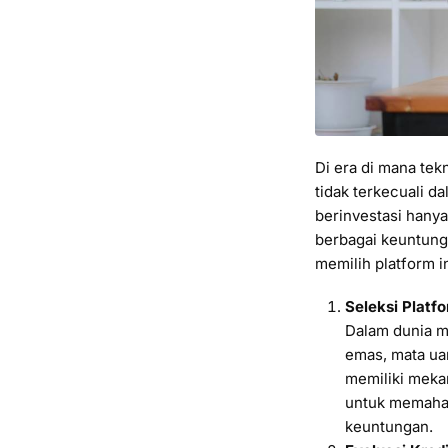
Di era di mana tek
tidak terkecuali d
berinvestasi hany
berbagai keuntunga
memilih platform 
Seleksi Platfo
Dalam dunia m
emas, mata ua
memiliki meka
untuk memaham
keuntungan.