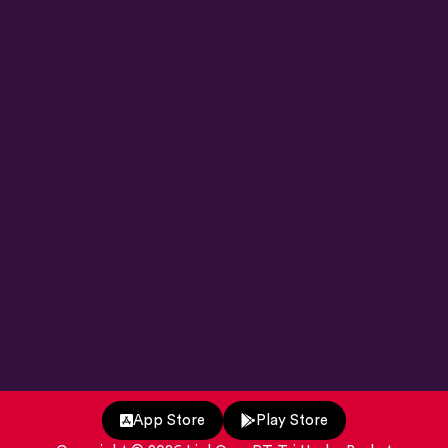
Help
App Store
Play Store