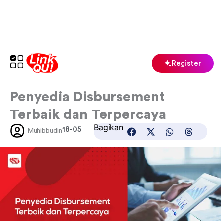
Skip
to
content
Register
Penyedia Disbursement
Terbaik dan Terpercaya
Bagikan
18-05
Muhibbudin