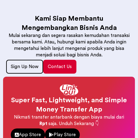
Kami Siap Membantu
Mengembangkan Bisnis Anda
Mulai sekarang dan segera rasakan kemudahan transaksi
bersama kami. Atau, hubungi kami apabila Anda ingin
mengetahui lebih lanjut mengenai produk yang bisa
menjadi solusi bagi bisnis Anda.
Sign Up Now
Contact Us
Super Fast, Lightweight, and Simple
Money Transfer App
Nikmati transfer antarbank dengan biaya mulai dari
Rp1
saja. Unduh Sekarang 👇
App Store
Play Store