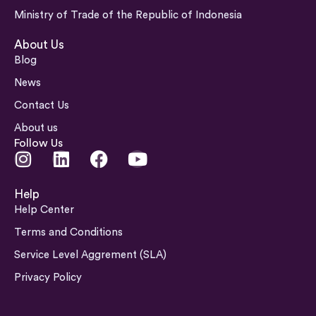
Ministry of Trade of the Republic of Indonesia
About Us
Blog
News
Contact Us
About us
Follow Us
I
L
F
Y
n
i
a
o
s
n
c
u
Help
t
k
e
t
Help Center
a
e
b
u
Terms and Conditions
g
d
o
b
Service Level Aggrement (SLA)
r
i
o
e
a
n
k
Privacy Policy
m