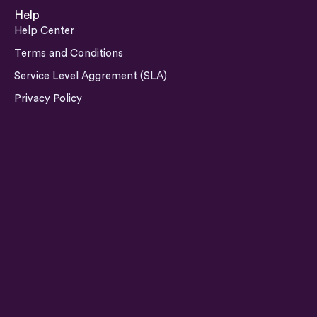
s
n
c
u
Help
t
k
e
t
Help Center
a
e
b
u
Terms and Conditions
g
d
o
b
Service Level Aggrement (SLA)
r
i
o
e
a
n
k
Privacy Policy
m