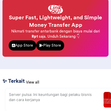
Super Fast, Lightweight, and Simple
Money Transfer App
Nikmati transfer antarbank dengan biaya mulai dari
Rp1
saja. Unduh Sekarang 👇
App Store
Play Store
✨ Terkait
View all
Server pulsa: Ini keuntungan bagi pelaku bisnis
dan cara kerjanya