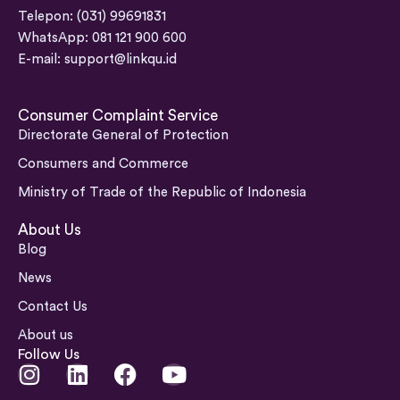
Telepon: (031) 99691831
WhatsApp: 081 121 900 600
E-mail:
support@linkqu.id
Consumer Complaint Service
Directorate General of Protection
Consumers and Commerce
Ministry of Trade of the Republic of Indonesia
About Us
Blog
News
Contact Us
About us
Follow Us
I
L
F
Y
n
i
a
o