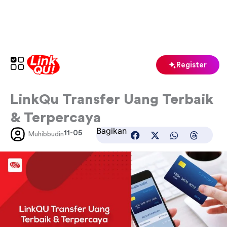
Skip
to
content
Register
LinkQu Transfer Uang Terbaik
& Terpercaya
Bagikan
11-05
Muhibbudin