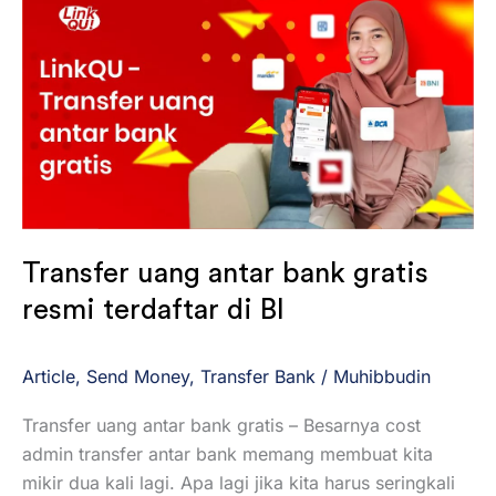
uang
antar
bank
gratis
resmi
terdaftar
di
BI
Transfer uang antar bank gratis
resmi terdaftar di BI
Article
,
Send Money
,
Transfer Bank
/
Muhibbudin
Transfer uang antar bank gratis – Besarnya cost
admin transfer antar bank memang membuat kita
mikir dua kali lagi. Apa lagi jika kita harus seringkali