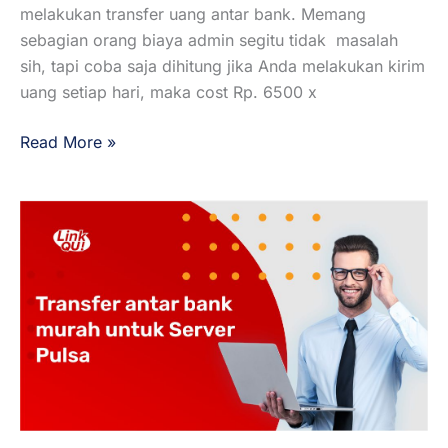
melakukan transfer uang antar bank. Memang
sebagian orang biaya admin segitu tidak masalah
sih, tapi coba saja dihitung jika Anda melakukan kirim
uang setiap hari, maka cost Rp. 6500 x
Read More »
Transfer
antar
bank
murah
untuk
Server
Pulsa