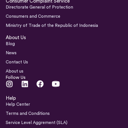
Consumer Complaint Service
Directorate General of Protection
Consumers and Commerce
Ministry of Trade of the Republic of Indonesia
About Us
Blog
News
Contact Us
About us
Follow Us
I
L
F
Y
n
i
a
o
s
n
c
u
Help
t
k
e
t
Help Center
a
e
b
u
Terms and Conditions
g
d
o
b
Service Level Aggrement (SLA)
r
i
o
e