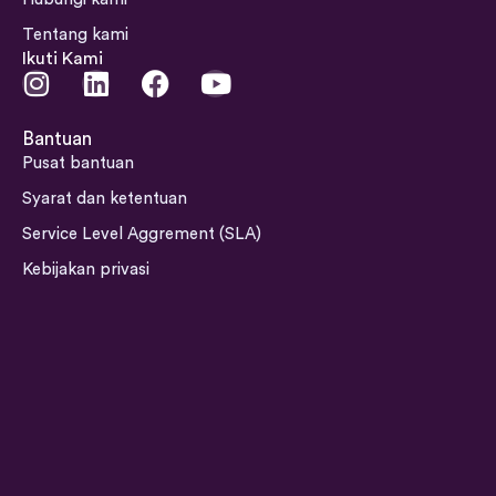
Tentang kami
Ikuti Kami
I
L
F
Y
n
i
a
o
s
n
c
u
Bantuan
t
k
e
t
Pusat bantuan
a
e
b
u
Syarat dan ketentuan
g
d
o
b
Service Level Aggrement (SLA)
r
i
o
e
a
n
k
Kebijakan privasi
m