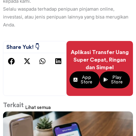
kepada kami.
Selalu waspada terhadap penipuan pinjaman online,
investasi, atau jenis penipuan lainnya yang bisa merugikan
Anda.
Share Yuk! 👇
Aplikasi Transfer Uang
Super Cepat, Ringan
dan Simpel
App
Play
Store
Store
Terkait
Lihat semua