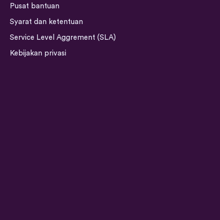
t
k
e
t
Pusat bantuan
a
e
b
u
Syarat dan ketentuan
g
d
o
b
Service Level Aggrement (SLA)
r
i
o
e
a
n
k
Kebijakan privasi
m