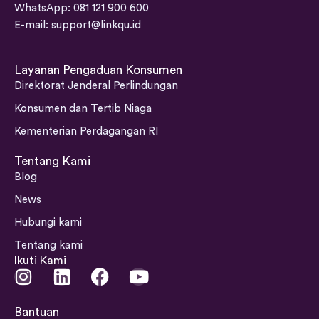
WhatsApp: 081 121 900 600
E-mail:
support@linkqu.id
Layanan Pengaduan Konsumen
Direktorat Jenderal Perlindungan
Konsumen dan Tertib Niaga
Kementerian Perdagangan RI
Tentang Kami
Blog
News
Hubungi kami
Tentang kami
Ikuti Kami
I
L
F
Y
n
i
a
o
s
n
c
u
Bantuan