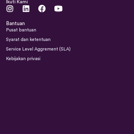
Ikuti Kami
I
L
F
Y
n
i
a
o
s
n
c
u
Bantuan
t
k
e
t
Pusat bantuan
a
e
b
u
Syarat dan ketentuan
g
d
o
b
Service Level Aggrement (SLA)
r
i
o
e
a
n
k
Kebijakan privasi
m