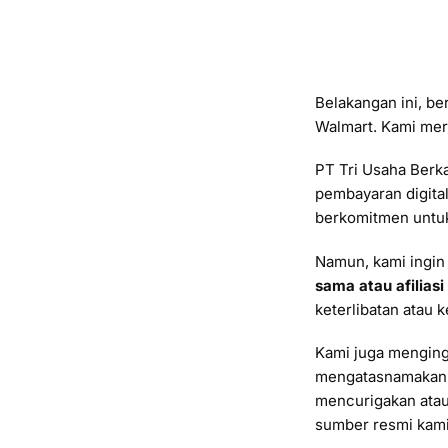
Belakangan ini, be
Walmart. Kami mera
PT Tri Usaha Berka
pembayaran digital
berkomitmen untuk 
Namun, kami ingi
sama atau afilias
keterlibatan atau 
Kami juga menging
mengatasnamakan L
mencurigakan atau
sumber resmi kami