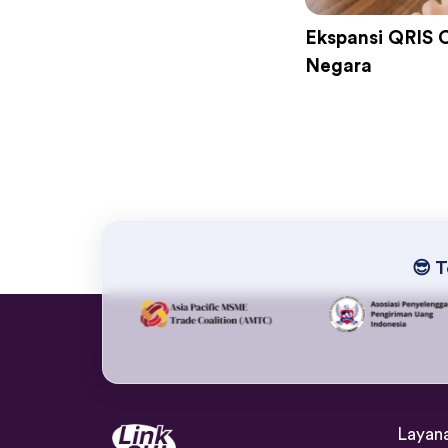
Ekspansi QRIS 
Negara
😎 T
Layan