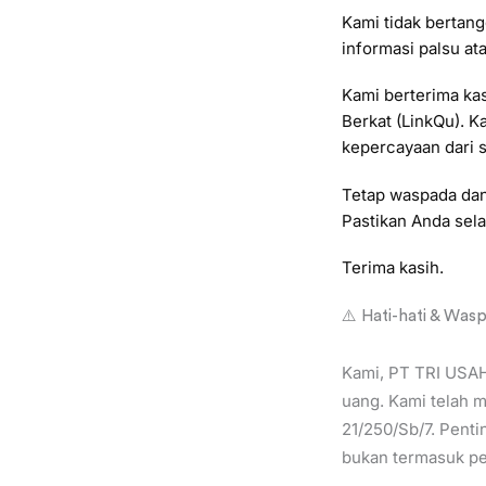
Kami tidak bertang
informasi palsu a
Kami berterima ka
Berkat (LinkQu). 
kepercayaan dari 
Tetap waspada dan 
Pastikan Anda sela
Terima kasih.
⚠️ Hati-hati & Was
Kami, PT TRI USA
uang. Kami telah m
21/250/Sb/7. Penti
bukan termasuk per