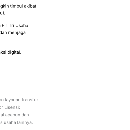
kin timbul akibat
u).
a PT Tri Usaha
 dan menjaga
si digital.
n layanan transfer
r Lisensi:
gal apapun dan
s usaha lainnya.