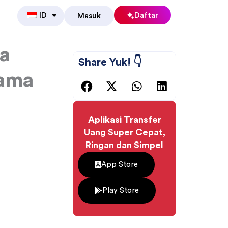
ID
Daftar
Masuk
ha
Share Yuk! 👇
sama
Aplikasi Transfer
Uang Super Cepat,
Ringan dan Simpel
App Store
Play Store