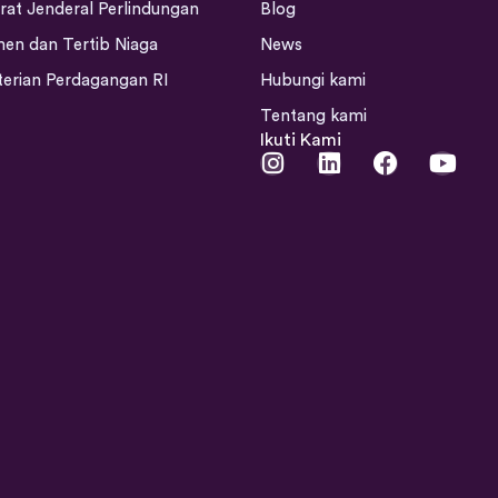
rat Jenderal Perlindungan
Blog
en dan Tertib Niaga
News
erian Perdagangan RI
Hubungi kami
Tentang kami
Ikuti Kami
I
L
F
Y
n
i
a
o
s
n
c
u
t
k
e
t
a
e
b
u
g
d
o
b
r
i
o
e
a
n
k
m