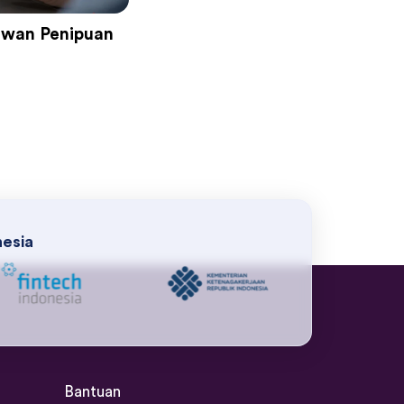
Lawan Penipuan
nesia
Bantuan