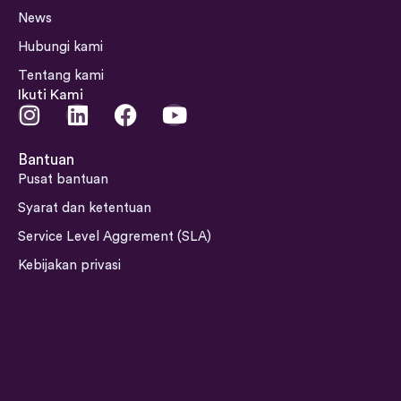
News
Hubungi kami
Tentang kami
Ikuti Kami
I
L
F
Y
n
i
a
o
s
n
c
u
Bantuan
t
k
e
t
Pusat bantuan
a
e
b
u
Syarat dan ketentuan
g
d
o
b
Service Level Aggrement (SLA)
r
i
o
e
a
n
k
Kebijakan privasi
m