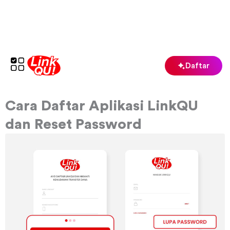
Lewati
ke
konten
Daftar
Cara Daftar Aplikasi LinkQU
dan Reset Password