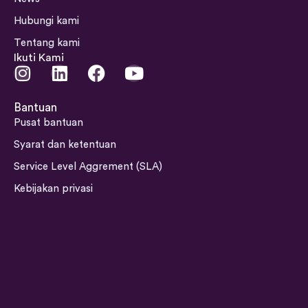
Hubungi kami
Tentang kami
Ikuti Kami
I
L
F
Y
n
i
a
o
s
n
c
u
Bantuan
t
k
e
t
Pusat bantuan
a
e
b
u
Syarat dan ketentuan
g
d
o
b
Service Level Aggrement (SLA)
r
i
o
e
a
n
k
Kebijakan privasi
m