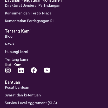
Layanan Pengaduan Konsumen
Direktorat Jenderal Perlindungan
Konsumen dan Tertib Niaga
Kementerian Perdagangan RI
Tentang Kami
Blog
News
Hubungi kami
Tentang kami
Ikuti Kami
I
L
F
Y
n
i
a
o
s
n
c
u
Bantuan
t
k
e
t
Pusat bantuan
a
e
b
u
Syarat dan ketentuan
g
d
o
b
Service Level Aggrement (SLA)
r
i
o
e