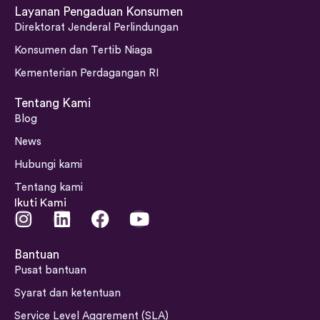
Layanan Pengaduan Konsumen
Direktorat Jenderal Perlindungan
Konsumen dan Tertib Niaga
Kementerian Perdagangan RI
Tentang Kami
Blog
News
Hubungi kami
Tentang kami
Ikuti Kami
I
L
F
Y
n
i
a
o
s
n
c
u
Bantuan
t
k
e
t
Pusat bantuan
a
e
b
u
Syarat dan ketentuan
g
d
o
b
Service Level Aggrement (SLA)