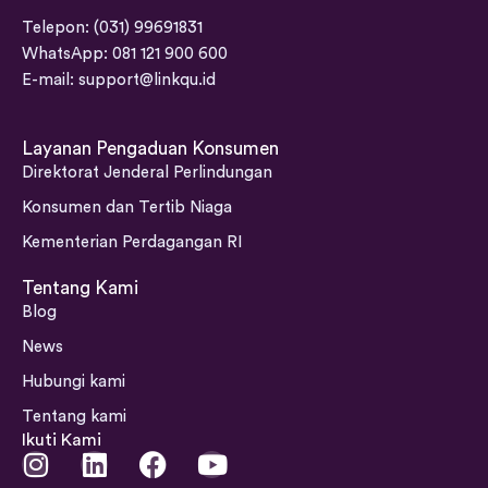
E-mail:
support@linkqu.id
Layanan Pengaduan Konsumen
Direktorat Jenderal Perlindungan
Konsumen dan Tertib Niaga
Kementerian Perdagangan RI
Tentang Kami
Blog
News
Hubungi kami
Tentang kami
Ikuti Kami
I
L
F
Y
n
i
a
o
s
n
c
u
Bantuan
Pusat bantuan