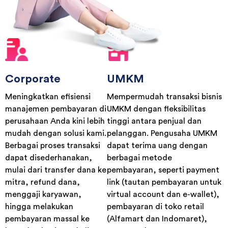
Corporate
UMKM
Meningkatkan efisiensi
Mempermudah transaksi bisnis
manajemen pembayaran di
UMKM dengan fleksibilitas
perusahaan Anda kini lebih
tinggi antara penjual dan
mudah dengan solusi kami.
pelanggan. Pengusaha UMKM
Berbagai proses transaksi
dapat terima uang dengan
dapat disederhanakan,
berbagai metode
mulai dari transfer dana ke
pembayaran, seperti payment
mitra, refund dana,
link (tautan pembayaran untuk
menggaji karyawan,
virtual account dan e-wallet),
hingga melakukan
pembayaran di toko retail
pembayaran massal ke
(Alfamart dan Indomaret),
banyak rekening sekaligus
serta pembayaran cepat
melalui integrasi API.
melalui scan barcode (QRIS).