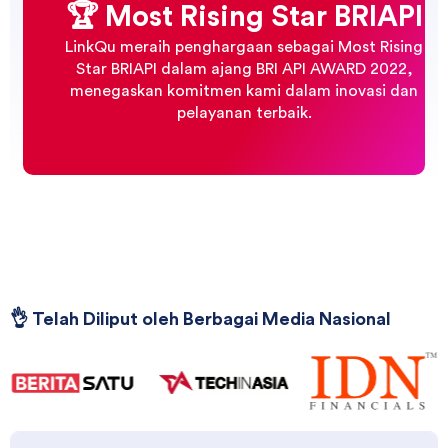
Star BRIAPI dalam ajang BRI API AWARD 2022,
menegaskan komitmen kami dalam inovasi dan
pelayanan terbaik.
👌 Telah Diliput oleh Berbagai Media Nasional