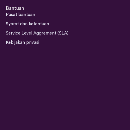
t
k
e
t
a
e
b
u
Syarat dan ketentuan
g
d
o
b
Service Level Aggrement (SLA)
r
i
o
e
a
n
k
Kebijakan privasi
m