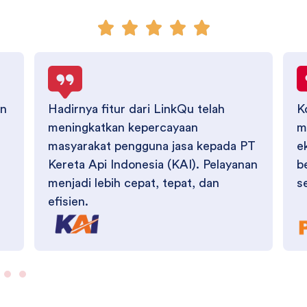
an
Hadirnya fitur dari LinkQu telah
K
meningkatkan kepercayaan
m
masyarakat pengguna jasa kepada PT
e
Kereta Api Indonesia (KAI). Pelayanan
b
menjadi lebih cepat, tepat, dan
s
efisien.
Didukung oleh Berbagai Layanan Keuangan di