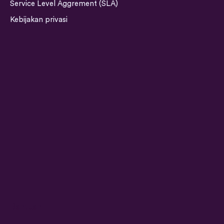
Service Level Aggrement (SLA)
r
i
o
e
a
n
k
Kebijakan privasi
m
Bantuan