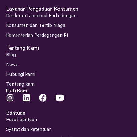
Layanan Pengaduan Konsumen
Direktorat Jenderal Perlindungan
Konsumen dan Tertib Niaga
Kementerian Perdagangan RI
Tentang Kami
Blog
News
Hubungi kami
Tentang kami
Ikuti Kami
I
L
F
Y
n
i
a
o
s
n
c
u
Bantuan
t
k
e
t
Pusat bantuan
a
e
b
u
Syarat dan ketentuan
g
d
o
b