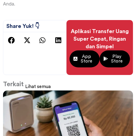
Anda.
Share Yuk! 👇
Aplikasi Transfer Uang
Super Cepat, Ringan
dan Simpel
App
Play
Store
Store
Terkait
Lihat semua