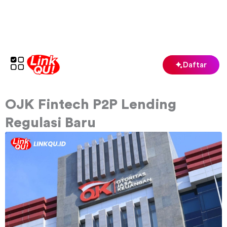
Lewati
ke
konten
Daftar
OJK Fintech P2P Lending
Regulasi Baru