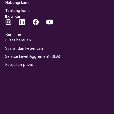
Hubungi kami
Tentang kami
Ikuti Kami
I
L
F
Y
n
i
a
o
s
n
c
u
Bantuan
t
k
e
t
Pusat bantuan
a
e
b
u
Syarat dan ketentuan
g
d
o
b
Service Level Aggrement (SLA)
r
i
o
e
a
n
k
Kebijakan privasi
m